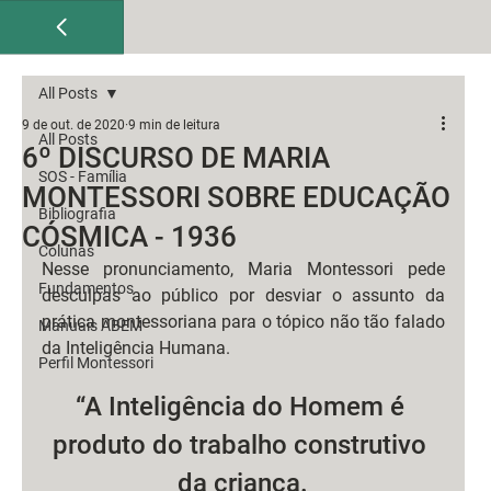
All Posts
9 de out. de 2020
9 min de leitura
All Posts
6º DISCURSO DE MARIA
SOS - Família
MONTESSORI SOBRE EDUCAÇÃO
Bibliografia
CÓSMICA - 1936
Colunas
Nesse pronunciamento, Maria Montessori pede 
Fundamentos
desculpas ao público por desviar o assunto da 
prática montessoriana para o tópico não tão falado 
Manuais ABEM
da Inteligência Humana.
Perfil Montessori
“A Inteligência do Homem é 
produto do trabalho construtivo 
da criança.