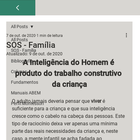
All Posts
7 de out. de 2020
1 min de leitura
All Posts
SOS - Família
SOS - Família
Atualizado:
9 de out. de 2020
A Inteligência do Homem é 
Bibliografia
Colunas
produto do trabalho construtivo 
Fundamentos
da criança
Manuais ABEM
O adulto jamais deveria pensar que 
viver
 é 
Perfil Montessori
suficiente para a criança e que sua inteligência 
cresce como o cabelo na cabeça das pessoas. Este 
tipo de raciocínio deixa ver apenas uma mínima 
parte das reais necessidades da criança e, neste 
caso, a mente infantil se acha fadada ao 