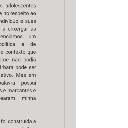
s adolescentes 
 no respeito ao 
divíduo e suas 
 a enxergar as 
venciamos um 
lítica e de 
e contexto que 
me não podia 
rbara pode ser 
etivo. Mas em 
avra possui 
s e marcantes e 
rtearam minha 