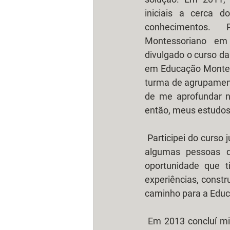
iniciais a cerca d
conhecimentos. P
Montessoriano em F
divulgado o curso da
em Educação Montess
turma de agrupamento
de me aprofundar n
então, meus estudos 
 Participei do curso junto à grande mestra Talita de Almeida, à professora Zenize Santos e a 
algumas pessoas q
oportunidade que t
experiências, const
caminho para a Educ
 Em 2013 concluí minha especialização Lato-Senso em Montessori mas queria mais. Aliás, 