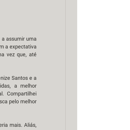
 a assumir uma 
m a expectativa 
a vez que, até 
das, a melhor 
. Compartilhei 
sca pelo melhor 