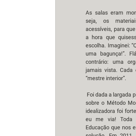
As salas eram mont
seja, os materiai
acessíveis, para qu
a hora que quisesse
escolha. Imaginei: “Q
uma bagunça!”. Fl
contrário: uma org
jamais vista. Cada 
“mestre interior”.
 Foi dada a largada para o início dos meus estudos 
sobre o Método Mon
idealizadora foi for
eu me via! Toda m
Educação que nos er
solução. Em 2011, 