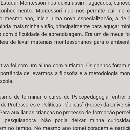
Estudar Montessori nos deixa assim, aguçados, curioso
conhecimento. Montessori não nos permite cair no c
 no mesmo ano, iniciei uma nova especialização, a de P
inda mais minha visão, principalmente para aguçar minh
ças com dificuldade de aprendizagem. Era um de meus fo
eia de levar materiais montessorianos para o ambiente 
tiva foi com um aluno com autismo. Os ganhos foram not
portância de levarmos a filosofia e a metodologia mont
scola.
e Professores e Políticas Públicas” (Forpe) da Universi
 Para auxiliar as crianças no processo de formação perceb
 pesquisadora. Não podia deixar minha curiosid
em no tempo. No mesmo ano tomei coragem e particip