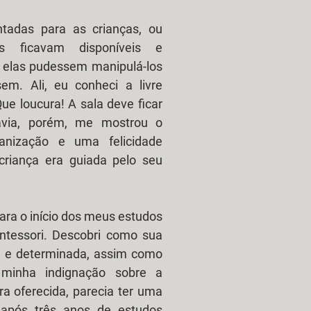
adas para as crianças, ou 
s ficavam disponíveis e 
e elas pudessem manipulá-los 
m. Ali, eu conheci a livre 
ue loucura! A sala deve ficar 
ávia, porém, me mostrou o 
anização e uma felicidade 
criança era guiada pelo seu 
tessori. Descobri como sua 
te e determinada, assim como 
inha indignação sobre a 
a oferecida, parecia ter uma 
após três anos de estudos 