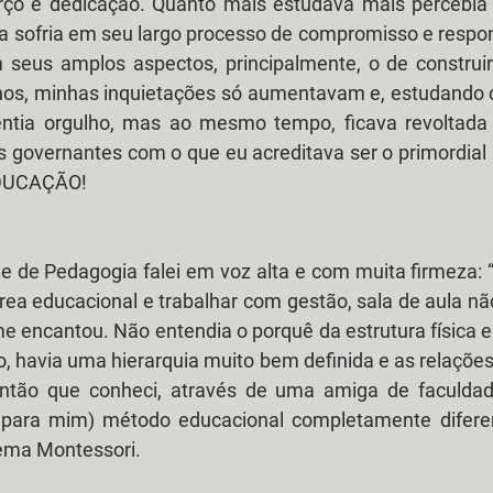
orço e dedicação. Quanto mais estudava mais percebia 
a sofria em seu largo processo de compromisso e respon
eus amplos aspectos, principalmente, o de construir
os, minhas inquietações só aumentavam e, estudando c
 sentia orgulho, mas ao mesmo tempo, ficava revoltada 
s governantes com o que eu acreditava ser o primordial 
EDUCAÇÃO!
de de Pedagogia falei em voz alta e com muita firmeza: “
rea educacional e trabalhar com gestão, sala de aula não
 encantou. Não entendia o porquê da estrutura física e
o, havia uma hierarquia muito bem definida e as relaçõ
 então que conheci, através de uma amiga de faculdade
 para mim) método educacional completamente diferen
ema Montessori.