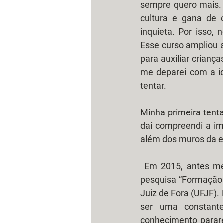
sempre quero mais. 
cultura e gana de 
inquieta. Por isso,
Esse curso ampliou a
para auxiliar crian
me deparei com a id
tentar.
Minha primeira tenta
daí compreendi a im
além dos muros da e
 Em 2015, antes mesmo de terminar o curso de Psicopedagogia, entrei para o grupo de 
pesquisa “Formação d
Juiz de Fora (UFJF).
ser uma constante
conhecimento parar