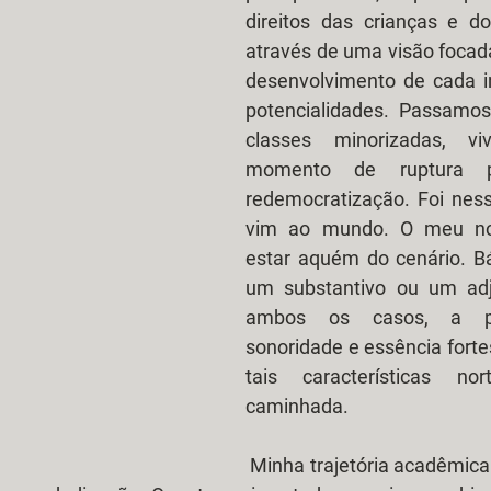
direitos das crianças e do
através de uma visão focada
desenvolvimento de cada in
potencialidades. Passamos
classes minorizadas, vi
momento de ruptura po
redemocratização. Foi ness
vim ao mundo. O meu no
estar aquém do cenário. Bá
um substantivo ou um adj
ambos os casos, a pal
sonoridade e essência forte
tais características no
caminhada.
 Minha trajetória acadêmica foi construída a 