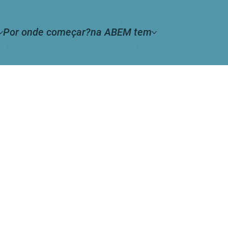
Por onde começar?
na ABEM tem