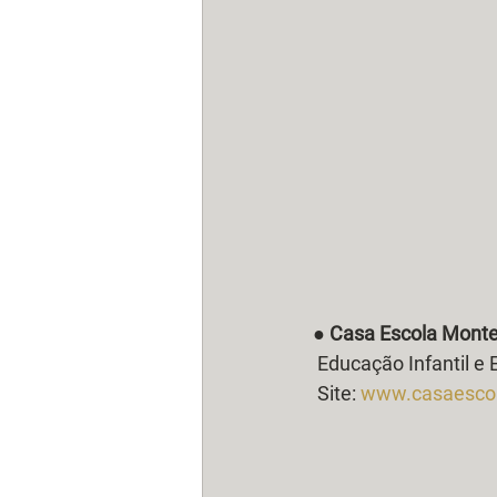
● 
Casa Escola Monte
 Educação Infantil 
 Site: 
www.casaescol