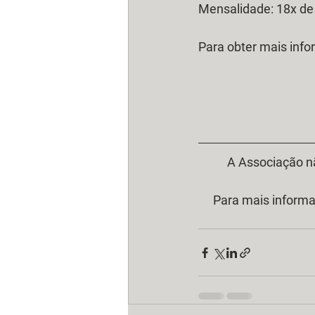
Mensalidade: 18x de
Para obter mais info
A Associação n
Para mais informa