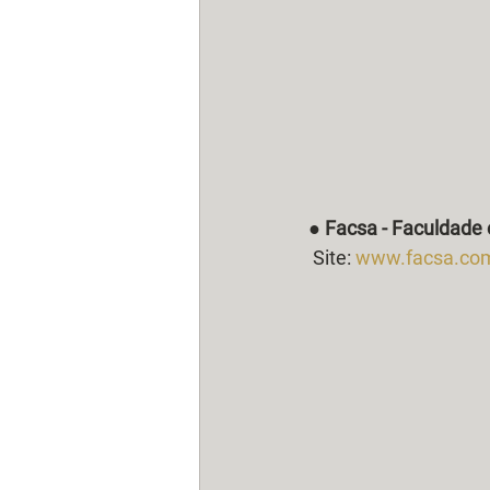
● 
Facsa - Faculdade 
 Site: 
www.facsa.com