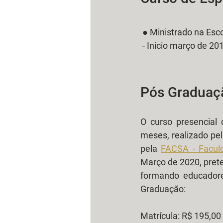
 ● Ministrado na Esco
 - Inicio março de 2
Pós Graduaçã
O curso presencial
meses, realizado pe
pela 
FACSA - Faculd
Março de 2020, preten
formando educadore
Graduação: 
Matrícula: R$ 195,00 