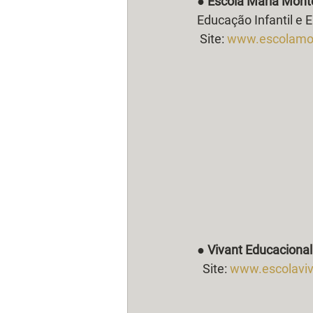
● 
Escola Maria Mont
Educação Infantil e 
 Site: 
www.escolamon
● 
Vivant Educacional
  Site: 
www.escolaviv