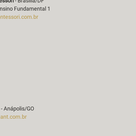
essori
 - Brasília/DF 
Ensino Fundamental 1
tessori.com.br
 - Anápolis/GO
ant.com.br