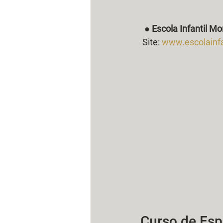
  ● 
Escola Infantil M
 Site: 
www.escolainfa
Curso de Esp