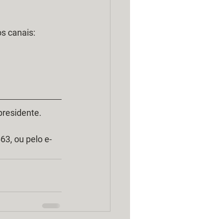
 canais:  
residente.
3, ou pelo e-