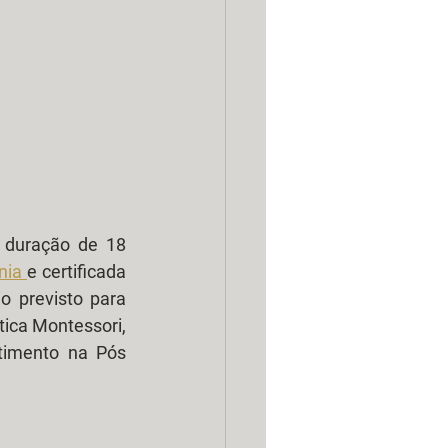
 duração de 18 
nia 
e certificada 
io previsto para 
tica Montessori, 
timento na Pós 