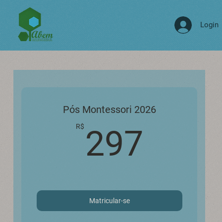
Login
Pós Montessori 2026
297R
R$
297
Matricular-se