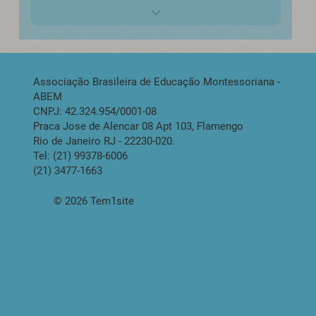
Matrícula + 19x R$ 297,00
Total - R$ 5.940
Associação Brasileira de Educação Montessoriana -
Consulte opções de pagamento para desconto
ABEM
de até 15%
CNPJ: 42.324.954/0001-08
Praca Jose de Alencar 08 Apt 103, Flamengo
Rio de Janeiro RJ - 22230-020.
Tel: (21) 99378-6006
(21) 3477-1663
© 2026 Tem1site