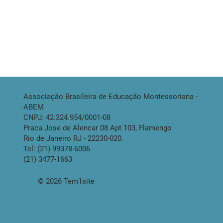
Associação Brasileira de Educação Montessoriana -
ABEM
CNPJ: 42.324.954/0001-08
Praca Jose de Alencar 08 Apt 103, Flamengo
Rio de Janeiro RJ - 22230-020.
Tel: (21) 99378-6006
(21) 3477-1663
© 2026 Tem1site