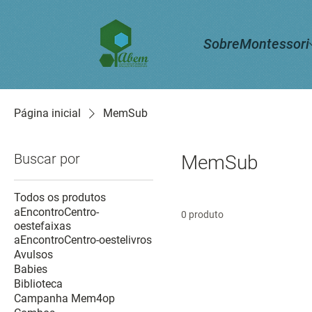
Sobre
Montessori
Página inicial
MemSub
Buscar por
MemSub
Todos os produtos
aEncontroCentro-
0 produto
oestefaixas
aEncontroCentro-oestelivros
Avulsos
Babies
Biblioteca
Campanha Mem4op