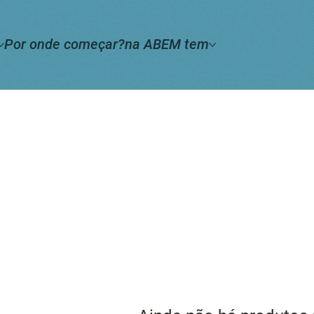
Por onde começar?
na ABEM tem