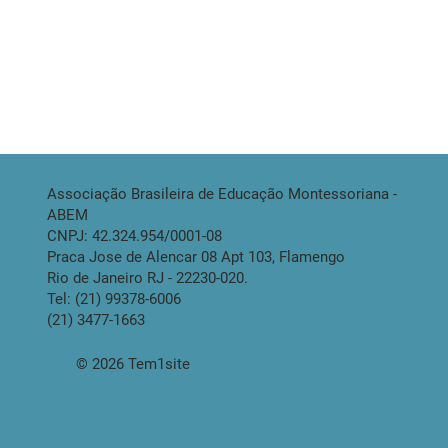
Associação Brasileira de Educação Montessoriana -
ABEM
CNPJ: 42.324.954/0001-08
Praca Jose de Alencar 08 Apt 103, Flamengo
Rio de Janeiro RJ - 22230-020.
Tel: (21) 99378-6006
(21) 3477-1663
© 2026 Tem1site